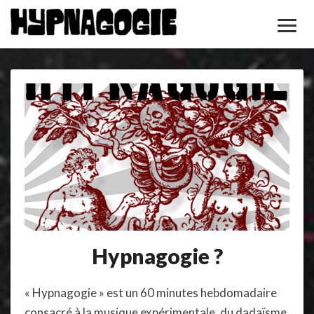
Toggl
Navig
Hypnagogie
Hypnagogie ?
?
« Hypnagogie » est un 60 minutes hebdomadaire
consacré à la musique expérimentale, du dadaïsme