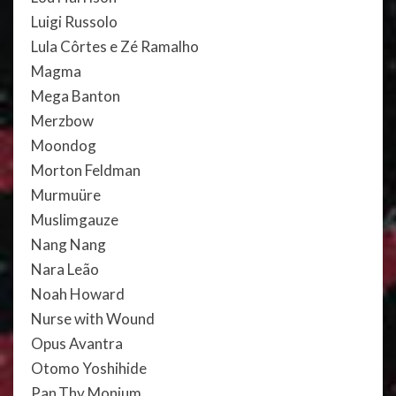
Luigi Russolo
Lula Côrtes e Zé Ramalho
Magma
Mega Banton
Merzbow
Moondog
Morton Feldman
Murmuüre
Muslimgauze
Nang Nang
Nara Leão
Noah Howard
Nurse with Wound
Opus Avantra
Otomo Yoshihide
Pan.Thy.Monium.