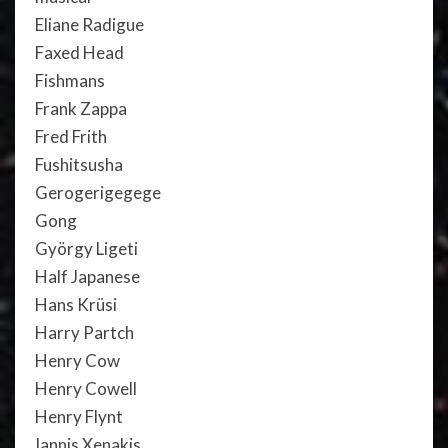
Eliane Radigue
Faxed Head
Fishmans
Frank Zappa
Fred Frith
Fushitsusha
Gerogerigegege
Gong
György Ligeti
Half Japanese
Hans Krüsi
Harry Partch
Henry Cow
Henry Cowell
Henry Flynt
Iannis Xenakis