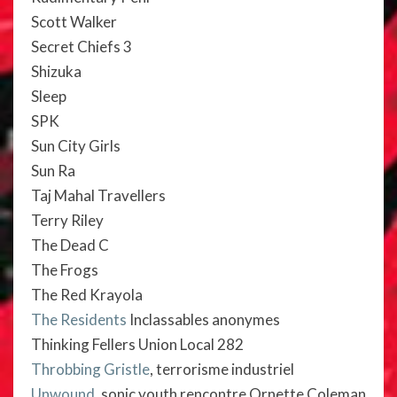
Scott Walker
Secret Chiefs 3
Shizuka
Sleep
SPK
Sun City Girls
Sun Ra
Taj Mahal Travellers
Terry Riley
The Dead C
The Frogs
The Red Krayola
The Residents
Inclassables anonymes
Thinking Fellers Union Local 282
Throbbing Gristle
, terrorisme industriel
Unwound
, sonic youth rencontre Ornette Coleman