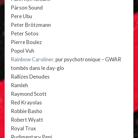
Pärson Sound
Pere Ubu
Peter Brötzmann
Peter Sotos
Pierre Boulez
Popol Vuh
Rainbow Caroliner,
pur psychotronique – GWAR
tombés dans le day-glo
Rallizes Denudes
Ramleh
Raymond Scott
Red Krayolas
Robbie Basho
Robert Wyatt
Royal Trux
Rudimentary Peni