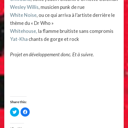
Wesley Willis
, musicien punk de rue
White Noise
, ou ce qui arriva à l’artiste derrière le
thème du « Dr Who »
Whitehouse,
la flamme bruitiste sans compromis
Yat-Kha
chants de gorge et rock
Projet en développement donc. Et à suivre.
Share this:
C
C
l
l
i
i
c
c
k
k