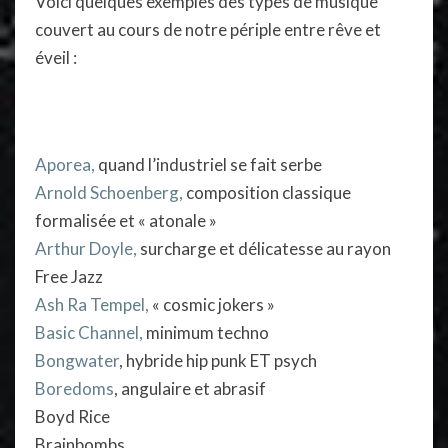
Voici quelques exemples des types de musique
couvert au cours de notre périple entre rêve et
éveil :
Aporea,
quand l’industriel se fait serbe
Arnold Schoenberg,
composition classique
formalisée et « atonale »
Arthur Doyle,
surcharge et délicatesse au rayon
Free Jazz
Ash Ra Tempel,
« cosmic jokers »
Basic Channel,
minimum techno
Bongwater
, hybride hip punk ET psych
Boredoms
, angulaire et abrasif
Boyd Rice
Brainbombs