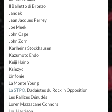
Il Balletto di Bronzo
Jandek
Jean Jacques Perrey
Joe Meek
John Cage
John Zorn
Karlheinz Stockhausen
Kazumoto Endo
Keiji Haino
Ksiezyc
L’infonie
La Monte Young
La STPO,
Dadaïstes du Rock in Opposition
Les Rallizes Dénudés
Loren Mazzacane Connors
Lou Harrison