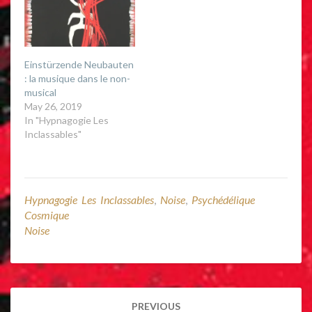
w
o
)
w
)
Einstürzende Neubauten
: la musique dans le non-
musical
May 26, 2019
In "Hypnagogie Les
Inclassables"
Hypnagogie Les Inclassables
,
Noise
,
Psychédélique
Cosmique
Noise
Post
PREVIOUS
navigation