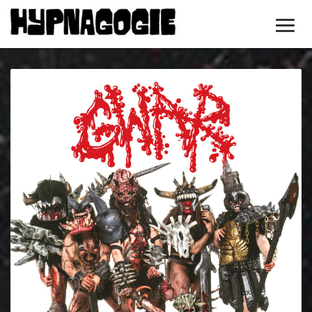
Toggl
Navig
SE0217
:
Hardcore
80
et
varia
de
My
Jazzy
Child
à
Neo
Geodesia
(diff.
le