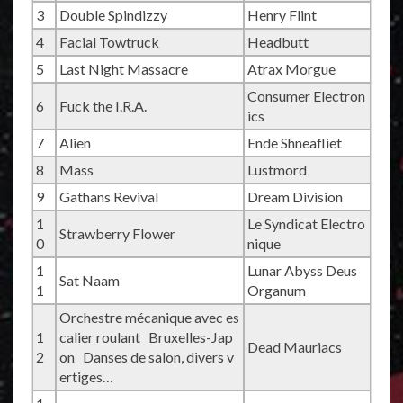
3
Double Spindizzy
Henry Flint
4
Facial Towtruck
Headbutt
5
Last Night Massacre
Atrax Morgue
Consumer Electron
6
Fuck the I.R.A.
ics
7
Alien
Ende Shneafliet
8
Mass
Lustmord
9
Gathans Revival
Dream Division
1
Le Syndicat Electro
Strawberry Flower
0
nique
1
Lunar Abyss Deus
Sat Naam
1
Organum
Orchestre mécanique avec es
1
calier roulant Bruxelles-Jap
Dead Mauriacs
2
on Danses de salon, divers v
ertiges…