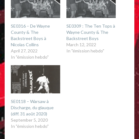
t
e
t
b
e
o
r
o
(
k
O
(
p
O
SE0316 – De Wayne
SE0309 : The Ten Tops à
e
p
n
e
County & The
Wayne County & The
s
n
i
s
Backstreet Boys à
Backstreet Boys
n
i
Nicolas Collins
March 12, 2022
n
n
e
n
April 27, 2022
In "émission hebdo"
w
e
w
w
In "émission hebdo"
i
w
n
i
d
n
o
d
w
o
)
w
)
SE0118 – Warsaw à
Discharge, du glauque
(diff. 31 août 2020)
September 5, 2020
In "émission hebdo"