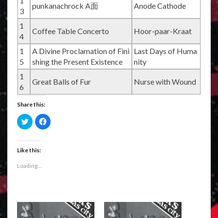
1
punkanachrock A面
Anode Cathode
3
1
Coffee Table Concerto
Hoor-paar-Kraat
4
1
A Divine Proclamation of Fini
Last Days of Huma
5
shing the Present Existence
nity
1
Great Balls of Fur
Nurse with Wound
6
Share this:
C
C
l
l
i
i
c
c
k
k
t
t
Like this:
o
o
s
s
Loading...
h
h
a
a
r
r
e
e
o
o
n
n
T
F
w
a
i
c