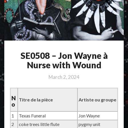
SE0508 – Jon Wayne à
Nurse with Wound
March 2, 2024
N
Titre de la pièce
Artiste ou groupe
o
1
Texas Funeral
Jon Wayne
2
coke trees little flute
pygmy unit