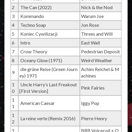
2
The Can (2022)
Nick & the Nod
3
Kommando
Warum Joe
4
Techno Soap
Jon Rose
5
Koniec Cywilizacji
Threes and Will
6
Intro
East Wall
7
Crow Theory
Pedestrian Deposit
8
Oceany Glow (1971)
Weird Weather
die grüne Reise (Green Journ
Achim Reichel & M
9
ey) 1971
achines
1
Uncle Harry’s Last Freakout
Pink Fairies
0
[First Version]
1
American Caesar
Iggy Pop
1
1
La reine verte (Remix 2016)
Pierre Henry
2
1
BRB Voicecoil + O