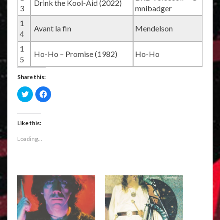
Drink the Kool-Aid (2022)
3
mnibadger
1
Avant la fin
Mendelson
4
1
Ho-Ho – Promise (1982)
Ho-Ho
5
Share this:
C
C
l
l
i
i
c
c
k
k
t
t
Like this:
o
o
s
s
Loading...
h
h
a
a
r
r
e
e
o
o
n
n
T
F
w
a
i
c
t
e
t
b
e
o
r
o
(
k