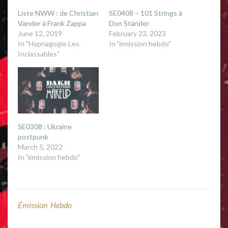
O
(
p
O
Liste NWW : de Christian
SE0408 – 101 Strings à
e
p
n
e
Vander à Frank Zappa
Don Ständer
s
n
i
s
June 12, 2019
February 23, 2023
n
i
In "Hypnagogie Les
In "émission hebdo"
n
n
e
n
Inclassables"
w
e
w
w
i
w
n
i
d
n
o
d
w
o
)
w
)
SE0308 : Ukraine
postpunk
March 5, 2022
In "émission hebdo"
Émission Hebdo